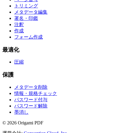
トリミング
メタデータ編集
署名・印鑑
注釈
作成
フォーム作成
最適化
圧縮
保護
メタデータ削除
情報・規格チェック
パスワード付与
パスワード解除
墨消し
©
2026
Origami PDF