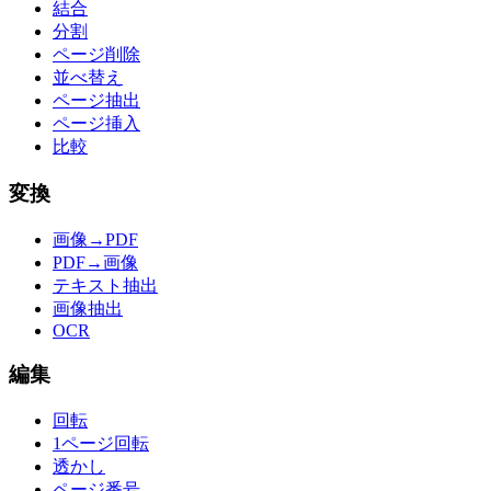
結合
分割
ページ削除
並べ替え
ページ抽出
ページ挿入
比較
変換
画像→PDF
PDF→画像
テキスト抽出
画像抽出
OCR
編集
回転
1ページ回転
透かし
ページ番号