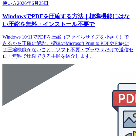
使い方
2026年6月25日
WindowsでPDFを圧縮する方法｜標準機能にはな
い圧縮を無料・インストール不要で
Windows 10/11でPDFを圧縮（ファイルサイズを小さく）で
きるかを正確に解説。標準のMicrosoft Print to PDFやEdgeに
は圧縮機能がないこと、ソフト不要・ブラウザだけで送信ゼ
ロ・無料で圧縮できる手順を紹介します。