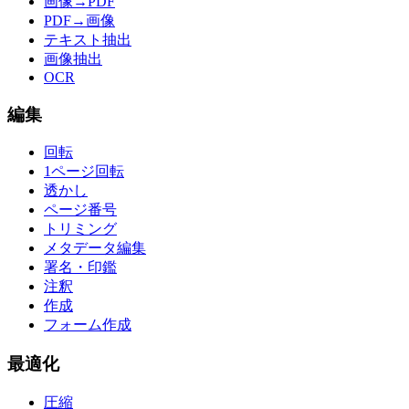
画像→PDF
PDF→画像
テキスト抽出
画像抽出
OCR
編集
回転
1ページ回転
透かし
ページ番号
トリミング
メタデータ編集
署名・印鑑
注釈
作成
フォーム作成
最適化
圧縮