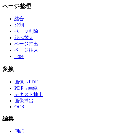
ページ整理
結合
分割
ページ削除
並べ替え
ページ抽出
ページ挿入
比較
変換
画像→PDF
PDF→画像
テキスト抽出
画像抽出
OCR
編集
回転