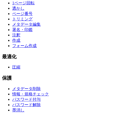
1ページ回転
透かし
ページ番号
トリミング
メタデータ編集
署名・印鑑
注釈
作成
フォーム作成
最適化
圧縮
保護
メタデータ削除
情報・規格チェック
パスワード付与
パスワード解除
墨消し