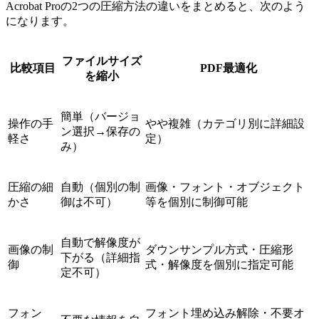
Acrobat Proの2つの圧縮方法の違いをまとめると、次のよう
になります。
ファイルサイズ
比較項目
PDF最適化
を縮小
簡単（バージョ
操作の手
やや複雑（カテゴリ別に詳細設
ン選択→保存の
軽さ
定）
み）
圧縮の細
自動（個別の制
画像・フォント・オブジェクト
かさ
御は不可）
等を個別に制御可能
自動で解像度が
画像の制
ダウンサンプル方式・圧縮形
下がる（詳細指
御
式・解像度を個別に指定可能
定不可）
フォン
フォント埋め込み解除・不要オ