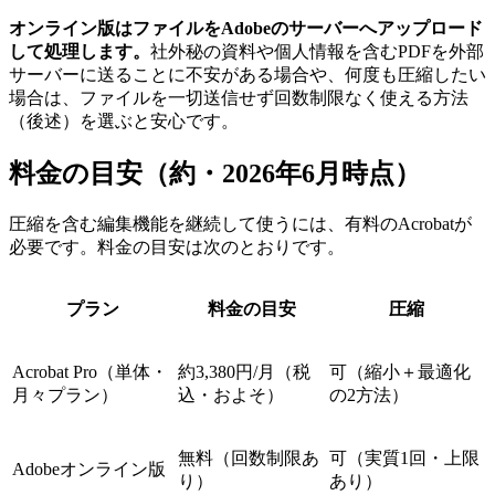
オンライン版はファイルをAdobeのサーバーへアップロード
して処理します。
社外秘の資料や個人情報を含むPDFを外部
サーバーに送ることに不安がある場合や、何度も圧縮したい
場合は、ファイルを一切送信せず回数制限なく使える方法
（後述）を選ぶと安心です。
料金の目安（約・2026年6月時点）
圧縮を含む編集機能を継続して使うには、有料のAcrobatが
必要です。料金の目安は次のとおりです。
プラン
料金の目安
圧縮
Acrobat Pro（単体・
約3,380円/月（税
可（縮小＋最適化
月々プラン）
込・およそ）
の2方法）
無料（回数制限あ
可（実質1回・上限
Adobeオンライン版
り）
あり）