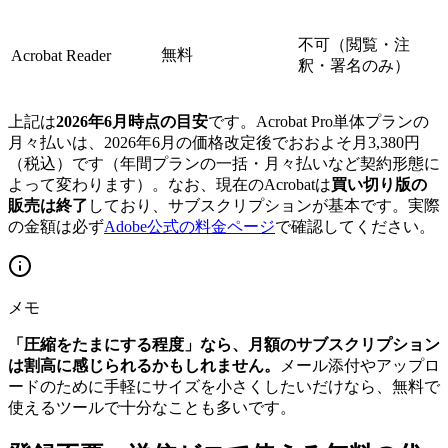
不可（閲覧・注
無料
Acrobat Reader
釈・署名のみ）
上記は
2026年6月時点の目安
です。Acrobat Pro単体プランの
月々払いは、2026年6月の価格改定後でおおよそ月3,380円
（税込）です（年間プランの一括・月々払いなど契約形態に
よって変わります）。なお、現在のAcrobatは
買い切り版の
販売は終了
しており、サブスクリプションが基本です。実際
の金額は必ず
Adobe公式の料金ページ
で確認してください。
メモ
「圧縮をたまにする程度」なら、月額のサブスクリプション
は割高に感じられるかもしれません。
メール添付やアップロ
ードのために手軽にサイズを小さくしたいだけなら、無料で
使えるツールで十分なことも多いです。