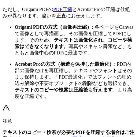
ただし、Origami PDFの
PDF圧縮
とAcrobat Proの圧縮は仕組
みが異なります。違いを正直にお伝えします。
Origami PDFの方式（画像再圧縮）:
各ページをCanvas
で画像として再描画し、その画像を圧縮してPDFにし
ます。そのため、
テキストは画像化され、コピーや検
索はできなくなります
。写真やスキャン書類など、も
ともと画像中心のPDFに最適です。
Acrobat Proの方式（構造を保持した最適化）:
PDF内
部の画像だけを再圧縮し、テキストやフォントはその
まま保持します。「PDF最適化」ではフォントの埋め
込み解除や不要オブジェクトの削除なども選択でき、
テキストのコピーや検索は圧縮後も行えます
。より高
度な圧縮です。
注意
テキストのコピー・検索が必要なPDFを圧縮する場合はご注