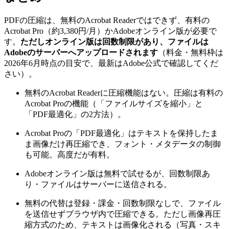
PDFの圧縮は、無料のAcrobat Readerではできず、有料の
Acrobat Pro（約3,380円/月）かAdobeオンライン版が必要で
す。
ただしオンライン版は回数制限があり、ファイルは
Adobeのサーバーへアップロードされます
（料金・無料枠は
2026年6月時点の目安で、最新はAdobe公式で確認してくだ
さい）。
無料のAcrobat Readerに圧縮機能はない。圧縮は有料の
Acrobat Proの機能（「ファイルサイズを縮小」と
「PDF最適化」の2方法）。
Acrobat Proの「PDF最適化」はテキストを保持したま
ま画像だけ再圧縮でき、フォント・メタデータの制御
も可能。高度だが有料。
Adobeオンライン版は無料で試せるが、回数制限あ
り・ファイルはサーバーに送信される。
無料の代替は登録・課金・回数制限なしで、ファイル
を送信せずブラウザ内で圧縮できる。ただし画像再圧
縮方式のため、テキストは画像化される（写真・スキ